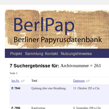
Projekt
Sammlung
Kontakt
Nutzungshinweise
Zum
Inhalt
7 Suchergebnisse für:
Archivnummer = 261
springen
Seite 1
Inv.Nr.
Titel
Datierung
P. 7944
Quittung über eine Bezahlung
11. Oktober 295 n.Chr.
P. 7996
Kaufvertrag
6. September 298 n.Chr.