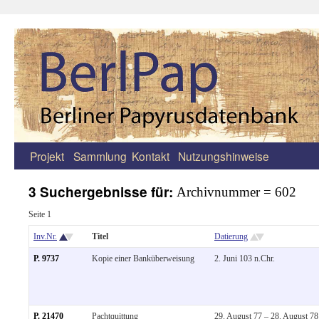
Projekt
Sammlung
Kontakt
Nutzungshinweise
Zum
Inhalt
3 Suchergebnisse für:
Archivnummer = 602
springen
Seite 1
Inv.Nr.
Titel
Datierung
P. 9737
Kopie einer Banküberweisung
2. Juni 103 n.Chr.
P. 21470
Pachtquittung
29. August 77 – 28. August 78