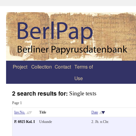
Project
Collection
Contact
Terms of
Zum
Use
Inhalt
springen
2 search results for:
Single texts
Page 1
Inv.No.
Title
Date
P. 6925 Kol. I
Urkunde
2. Jh. n.Chr.