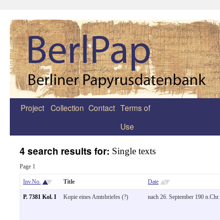
Project
Collection
Contact
Terms of
Zum
Use
Inhalt
springen
4 search results for:
Single texts
Page 1
Inv.No.
Title
Date
P. 7381 Kol. I
Kopie eines Amtsbriefes (?)
nach 26. September 190 n.Chr.