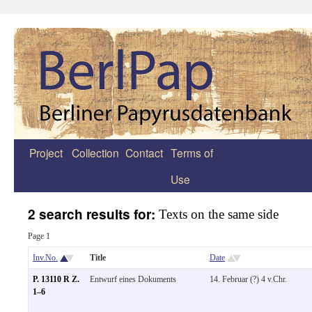
Project
Collection
Contact
Terms of
Zum
Use
Inhalt
springen
2 search results for:
Texts on the same side
Page 1
Inv.No.
Title
Date
P. 13110 R Z.
Entwurf eines Dokuments
14. Februar (?) 4 v.Chr.
1–6