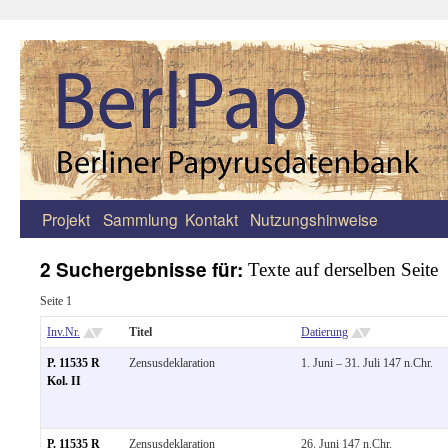
Projekt
Sammlung
Kontakt
Nutzungshinweise
Zum
Inhalt
2 Suchergebnisse für:
Texte auf derselben Seite
springen
Seite 1
Inv.Nr.
Titel
Datierung
P. 11535 R
Zensusdeklaration
1. Juni – 31. Juli 147 n.Chr.
Kol. II
P. 11535 R
Zensusdeklaration
26. Juni 147 n.Chr.