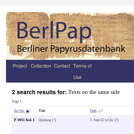
Project
Collection
Contact
Terms of
Zum
Use
Inhalt
springen
2 search results for:
Texts on the same side
Page 1
Inv.No.
Title
Date
P. 6951 Kol. I
Quittung (?)
1. Juni 62 n.Chr. (?)