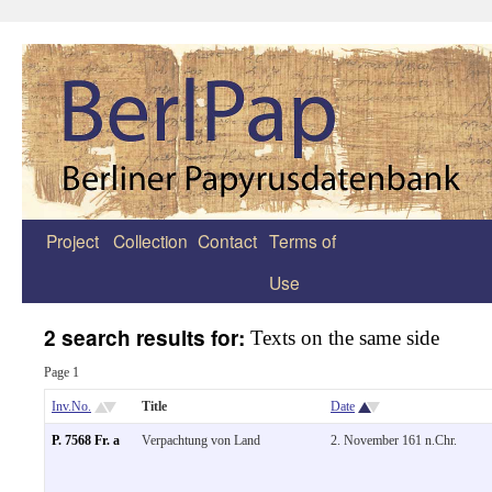
Project
Collection
Contact
Terms of
Zum
Use
Inhalt
springen
2 search results for:
Texts on the same side
Page 1
Inv.No.
Title
Date
P. 7568 Fr. a
Verpachtung von Land
2. November 161 n.Chr.