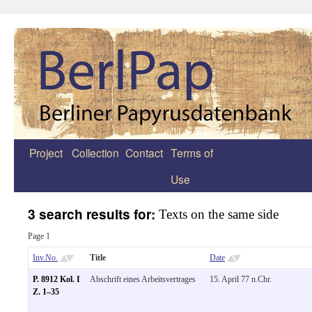
Project
Collection
Contact
Terms of
Zum
Use
Inhalt
springen
3 search results for:
Texts on the same side
Page 1
Inv.No.
Title
Date
P. 8912 Kol. I
Abschrift eines Arbeitsvertrages
15. April 77 n.Chr.
Z. 1–35