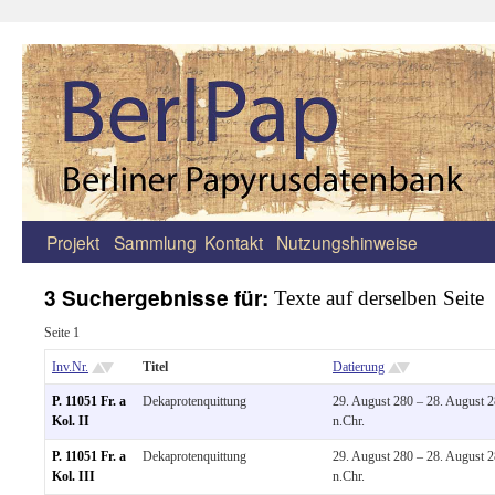
Projekt
Sammlung
Kontakt
Nutzungshinweise
Zum
Inhalt
3 Suchergebnisse für:
Texte auf derselben Seite
springen
Seite 1
Inv.Nr.
Titel
Datierung
P. 11051 Fr. a
Dekaprotenquittung
29. August 280 – 28. August 
Kol. II
n.Chr.
P. 11051 Fr. a
Dekaprotenquittung
29. August 280 – 28. August 
Kol. III
n.Chr.