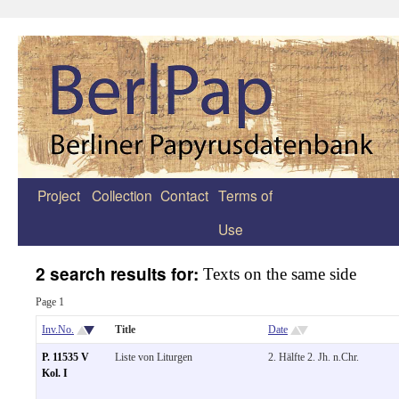
Project
Collection
Contact
Terms of
Zum
Use
Inhalt
springen
2 search results for:
Texts on the same side
Page 1
Inv.No.
Title
Date
P. 11535 V
Liste von Liturgen
2. Hälfte 2. Jh. n.Chr.
Kol. I