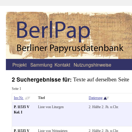
Projekt
Sammlung
Kontakt
Nutzungshinweise
Zum
Inhalt
2 Suchergebnisse für:
Texte auf derselben Seite
springen
Seite 1
Inv.Nr.
Titel
Datierung
P. 11535 V
Liste von Liturgen
2. Hälfte 2. Jh. n.Chr.
Kol. I
P. 11535 V
Liste von Weingärten
2. Hälfte 2. Jh. n.Chr.