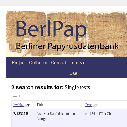
Project
Collection
Contact
Terms of
Zum
Use
Inhalt
springen
2 search results for:
Single texts
Page 1
Inv.No.
Title
Date
P. 13325 R
Liste von Kandidaten für eine
ca. 176 – 179 n.Chr.
Liturgie