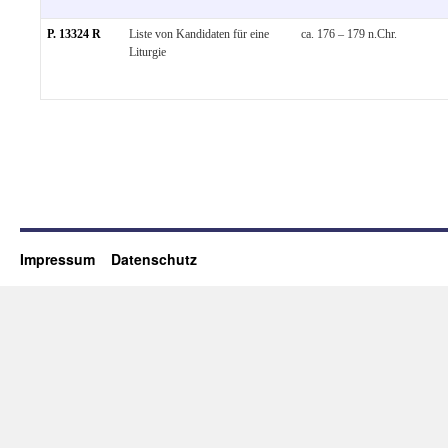
P. 13324 R
Liste von Kandidaten für eine
ca. 176 – 179 n.Chr.
Liturgie
Impressum
Datenschutz