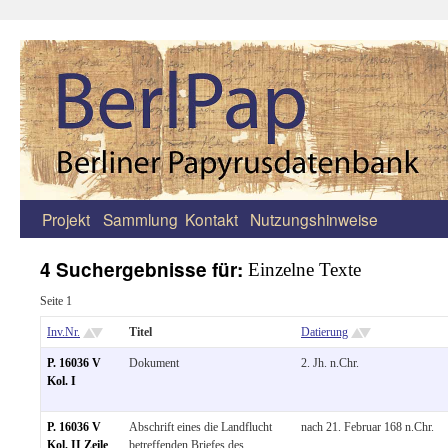
Projekt
Sammlung
Kontakt
Nutzungshinweise
Zum
Inhalt
4 Suchergebnisse für:
Einzelne Texte
springen
Seite 1
Inv.Nr.
Titel
Datierung
P. 16036 V
Dokument
2. Jh. n.Chr.
Kol. I
P. 16036 V
Abschrift eines die Landflucht
nach 21. Februar 168 n.Chr.
Kol. II Zeile
betreffenden Briefes des