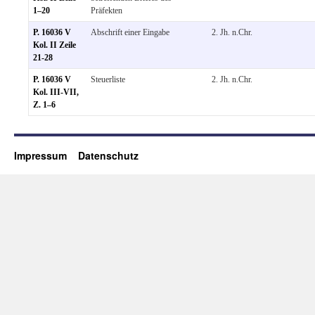
1–20
Präfekten
P. 16036 V
Abschrift einer Eingabe
2. Jh. n.Chr.
Kol. II Zeile
21-28
P. 16036 V
Steuerliste
2. Jh. n.Chr.
Kol. III-VII,
Z. 1–6
Impressum
Datenschutz