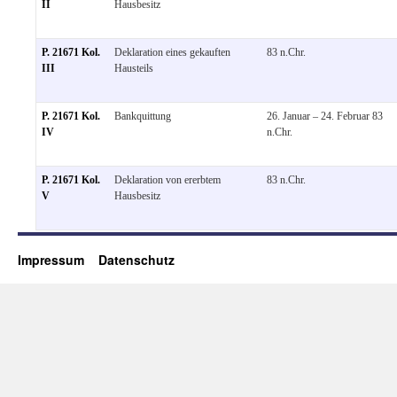
II
Hausbesitz
P. 21671 Kol.
Deklaration eines gekauften
83 n.Chr.
III
Hausteils
P. 21671 Kol.
Bankquittung
26. Januar – 24. Februar 83
IV
n.Chr.
P. 21671 Kol.
Deklaration von ererbtem
83 n.Chr.
V
Hausbesitz
Impressum
Datenschutz