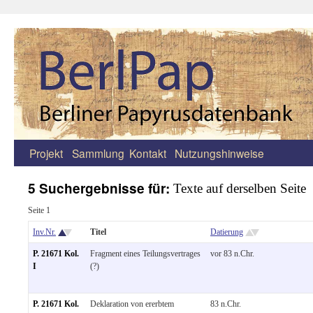
Projekt
Sammlung
Kontakt
Nutzungshinweise
Zum
Inhalt
5 Suchergebnisse für:
Texte auf derselben Seite
springen
Seite 1
Inv.Nr.
Titel
Datierung
P. 21671 Kol.
Fragment eines Teilungsvertrages
vor 83 n.Chr.
I
(?)
P. 21671 Kol.
Deklaration von ererbtem
83 n.Chr.