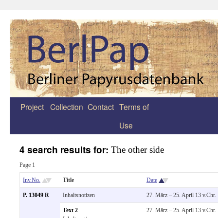
Project
Collection
Contact
Terms of
Zum
Use
Inhalt
springen
4 search results for:
The other side
Page 1
Inv.No.
Title
Date
P. 13049 R
Inhaltsnotizen
27. März – 25. April 13 v.Chr.
Text 2
27. März – 25. April 13 v.Chr.