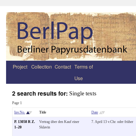
Project
Collection
Contact
Terms of
Zum
Use
Inhalt
springen
2 search results for:
Single texts
Page 1
Inv.No.
Title
Date
P. 13058 R Z.
Vertrag über den Kauf einer
7. April 13 v.Chr. oder früher
1–20
Sklavin