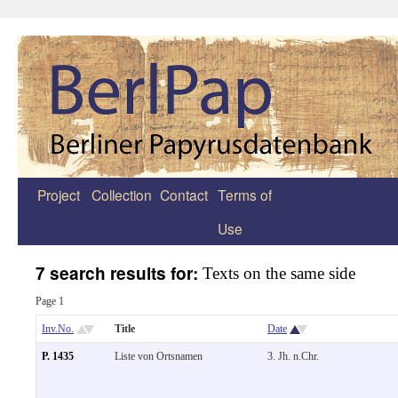
Project
Collection
Contact
Terms of
Zum
Use
Inhalt
springen
7 search results for:
Texts on the same side
Page 1
Inv.No.
Title
Date
P. 1435
Liste von Ortsnamen
3. Jh. n.Chr.