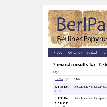
Project
Collection
Contact
Ter
Zum
Inhalt
7 search results for:
Text
springen
Page 1
Inv.No.
Title
P. 1433 Kol.
Abrechnung von Dekaprote
I–III
P. 1433 Kol.
Abrechnung von Dekaprote
V + P. 1434
Kol. I–II