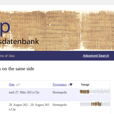
ms of Use
Advanced Search
s on the same side
Date
Provenance
Image
n
nach 27. März 263 n.Chr.
Hermupolis
n
29. August 262 – 29. August 263
Hermupolis
n.Chr.