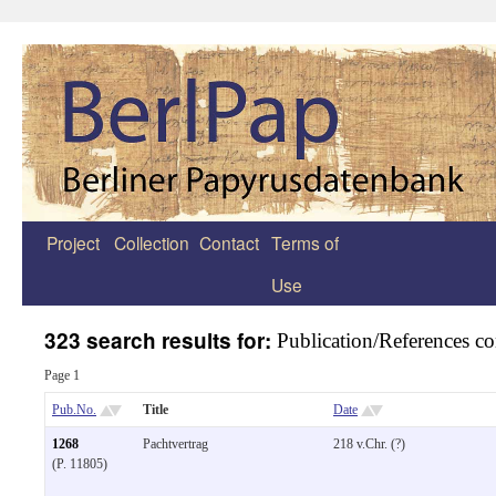
Project
Collection
Contact
Terms of
Zum
Use
Inhalt
springen
323 search results for:
Publication/References c
Page 1
Pub.No.
Title
Date
1268
Pachtvertrag
218 v.Chr. (?)
(P. 11805)