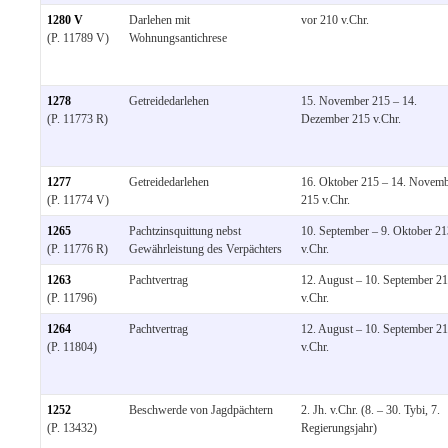
1280 V
Darlehen mit
vor 210 v.Chr.
(P. 11789 V)
Wohnungsantichrese
1278
Getreidedarlehen
15. November 215 – 14.
(P. 11773 R)
Dezember 215 v.Chr.
1277
Getreidedarlehen
16. Oktober 215 – 14. Novem
(P. 11774 V)
215 v.Chr.
1265
Pachtzinsquittung nebst
10. September – 9. Oktober 21
(P. 11776 R)
Gewährleistung des Verpächters
v.Chr.
1263
Pachtvertrag
12. August – 10. September 2
(P. 11796)
v.Chr.
1264
Pachtvertrag
12. August – 10. September 2
(P. 11804)
v.Chr.
1252
Beschwerde von Jagdpächtern
2. Jh. v.Chr. (8. – 30. Tybi, 7.
(P. 13432)
Regierungsjahr)