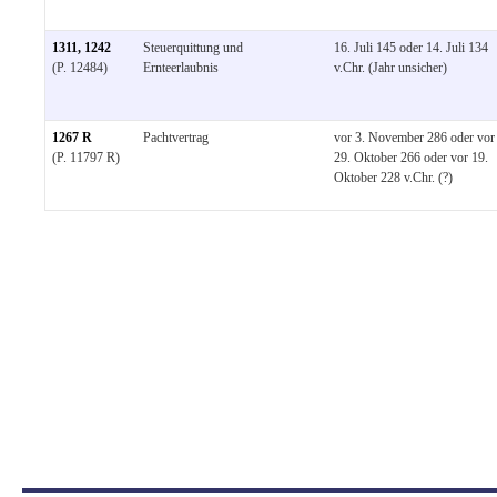
1311, 1242
Steuerquittung und
16. Juli 145 oder 14. Juli 134
(P. 12484)
Ernteerlaubnis
v.Chr. (Jahr unsicher)
1267 R
Pachtvertrag
vor 3. November 286 oder vor
(P. 11797 R)
29. Oktober 266 oder vor 19.
Oktober 228 v.Chr. (?)