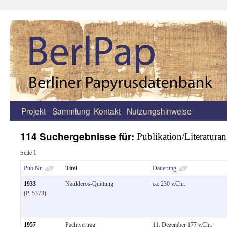
Projekt
Sammlung
Kontakt
Nutzungshinweise
Zum
Inhalt
114 Suchergebnisse für:
Publikation/Literatur
springen
Seite 1
Pub.Nr.
Titel
Datierung
1933
Naukleros-Quittung
ca. 230 v.Chr.
(P. 5373)
1957
Pachtvertrag
11. Dezember 177 v.Chr.