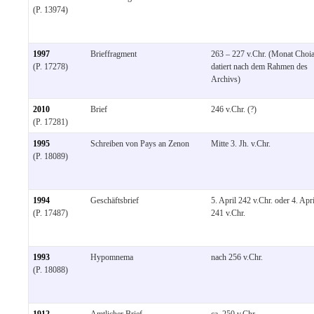
(P. 13974)
1997
Brieffragment
263 – 227 v.Chr. (Monat Choia
(P. 17278)
datiert nach dem Rahmen des
Archivs)
2010
Brief
246 v.Chr. (?)
(P. 17281)
1995
Schreiben von Pays an Zenon
Mitte 3. Jh. v.Chr.
(P. 18089)
1994
Geschäftsbrief
5. April 242 v.Chr. oder 4. Apri
(P. 17487)
241 v.Chr.
1993
Hypomnema
nach 256 v.Chr.
(P. 18088)
1912
Amtlicher Brief
ca. 250 v.Chr.