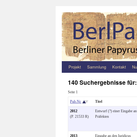
Projekt
Sammlung
Kontakt
Nu
Zum
Inhalt
140 Suchergebnisse für
springen
Seite 1
Pub.Nr.
Titel
2012
Entwurf (?) einer Eingabe an
(P. 21533 R)
Präfekten
2013
Eingabe an den Iuridicus