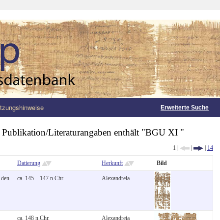
tzungshinweise
Erweiterte Suche
:
Publikation/Literaturangaben enthält "BGU XI "
1 |
|
|
14
Datierung
Herkunft
Bild
 den
ca. 145 – 147 n.Chr.
Alexandreia
ca. 148 n.Chr.
Alexandreia