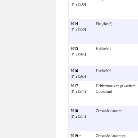
(P. 21538)
2014
Eingabe (?)
(P. 21558)
2015
Haftbefehl
(P. 21561)
2016
Haftbefehl
(P. 21565)
2017
Deklaration von gekauftem
(P. 21574)
Olivenland
2018
Zensusdeklaration
(P. 21514)
2019 +
Zensusdeklarationen