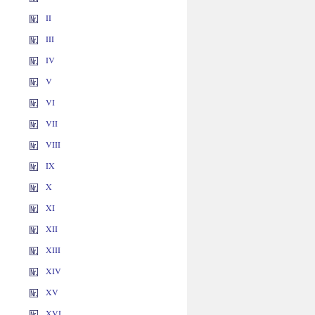
II
III
IV
V
VI
VII
VIII
IX
X
XI
XII
XIII
XIV
XV
XVI