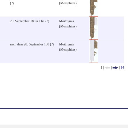
(?)
(Memphites)
20. September 188 n.Chr. (?)
Moithymis
(Memphites)
nach dem 20. September 188 (?)
Moithymis
(Memphites)
1 |
|
|
14