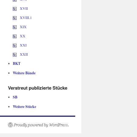
XVII
XVIII.1
XIX
XX
XXI
XXII
BKT
Weitere Bände
Verstreut publizierte Stücke
SB
Weitere Stücke