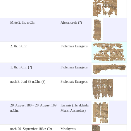
Mitte 2. Jh. n.Chr.
Alexandreia (?)
2. Jh. n.Chr.
Ptolemais Euergetis
1. Jh. n.Chr. (?)
Ptolemais Euergetis
nach 3. Juni 88 n.Chr. (?)
Ptolemais Euergetis
29. August 188 – 28. August 189
Karanis (Herakleidu
n.Chr.
Meris, Arsinoites)
nach 20. September 188 n.Chr.
Moithymis