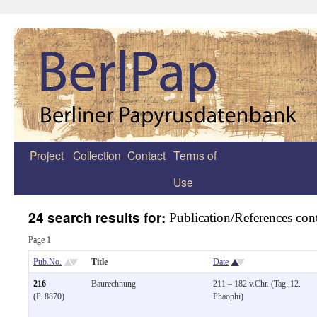
Project
Collection
Contact
Terms of
Zum
Use
Inhalt
springen
24 search results for:
Publication/References cont
Page 1
Pub.No.
Title
Date
216
Baurechnung
211 – 182 v.Chr. (Tag. 12.
(P. 8870)
Phaophi)