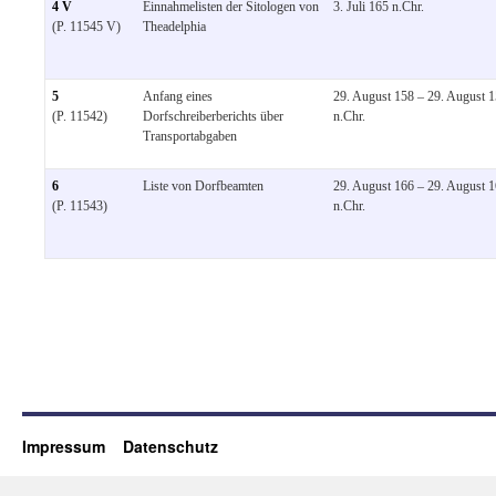
4 V
Einnahmelisten der Sitologen von
3. Juli 165 n.Chr.
(P. 11545 V)
Theadelphia
5
Anfang eines
29. August 158 – 29. August 
(P. 11542)
Dorfschreiberberichts über
n.Chr.
Transportabgaben
6
Liste von Dorfbeamten
29. August 166 – 29. August 
(P. 11543)
n.Chr.
Impressum
Datenschutz