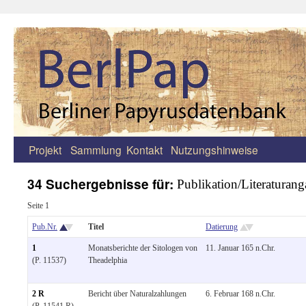
Projekt
Sammlung
Kontakt
Nutzungshinweise
Zum
Inhalt
34 Suchergebnisse für:
Publikation/Literaturang
springen
Seite 1
Pub.Nr.
Titel
Datierung
1
Monatsberichte der Sitologen von
11. Januar 165 n.Chr.
(P. 11537)
Theadelphia
2 R
Bericht über Naturalzahlungen
6. Februar 168 n.Chr.
(P. 11541 R)