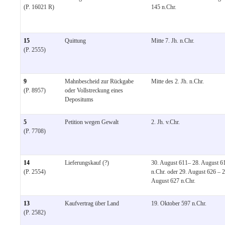
(P. 16021 R)
145 n.Chr.
15
Quittung
Mitte 7. Jh. n.Chr.
(P. 2555)
9
Mahnbescheid zur Rückgabe
Mitte des 2. Jh. n.Chr.
(P. 8957)
oder Vollstreckung eines
Depositums
5
Petition wegen Gewalt
2. Jh. v.Chr.
(P. 7708)
14
Lieferungskauf (?)
30. August 611– 28. August 6
(P. 2554)
n.Chr. oder 29. August 626 – 2
August 627 n.Chr.
13
Kaufvertrag über Land
19. Oktober 597 n.Chr.
(P. 2582)