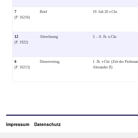
7
Brief
19. Juli 26 v.Chr.
(P. 16216)
12
Abrechnung
5. – 6. Jh. n.Chr.
(P. 1922)
6
Dienstvertrag
1. Jh. v.Chr. (Zeit des Ptolemai
(P. 16213)
Alexander II)
Impressum
Datenschutz