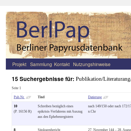
Projekt
Sammlung
Kontakt
Nutzungshinweise
Zum
Inhalt
15 Suchergebnisse für:
Publikation/Literaturang
springen
Seite 1
Pub.Nr.
Titel
Datierung
10
Schreiben bezüglich eines
nach 149/150 oder nach 172/1
(P. 16156 R)
epikrisis-Verfahrens mit Auszug
n.Chr
aus den Ephebenregistern
8
Sitologenbericht
27. November 144 – 28. Augu