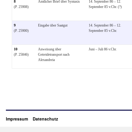
8
Amtlicher Brief über Syntaxis
14. September 86 – 12.
(P. 25908)
September 85 v.Chr. (?)
9
Eingabe über Saatgut
14. September 86 – 12.
(P. 25900)
September 85 v.Chr.
10
Anweisung über
Juni – Juli 86 v.Chr.
(P. 25846)
Getreidetransport nach
Alexandreia
Impressum
Datenschutz