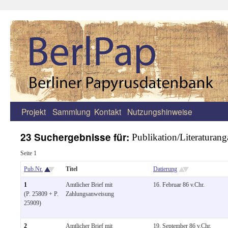
Projekt
Sammlung
Kontakt
Nutzungshinweise
Zum
Inhalt
23 Suchergebnisse für:
Publikation/Literaturang
springen
Seite 1
Pub.Nr.
Titel
Datierung
1
Amtlicher Brief mit
16. Februar 86 v.Chr.
(P. 25809 + P.
Zahlungsanweisung
25909)
2
Amtlicher Brief mit
19. September 86 v.Chr.