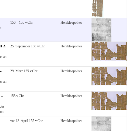
156 – 155 v.Chr.
Herakleopolites
s
II Z.
25. September 156 v.Chr.
Herakleopolites
os an
 –
29. März 155 v.Chr.
Herakleopolites
os an
8 –
155 v.Chr.
Herakleopolites
ides
ion
–
vor 13. April 155 v.Chr.
Herakleopolites