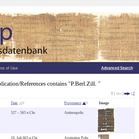
ms of Use
Advanced Search
lication/References contains "P.Berl.Zill. "
1 |
|
|
2
Date
Provenance
Image
527 – 565 n.Chr.
Antinoupolis
16. Juli 663 n.Chr.
Arsinoiton Polis