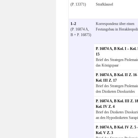
(P. 13371)
Strafklausel
1–2
Korrespondenz über einen
(P. 16874 A,
Festungsbau in Herakleopoli
B + P. 16875)
P. 16874 A, B Kol. I – Kol. 
15
Brief des Strategen Ptolemai
das Königspaar
P. 16874 A, B Kol. II Z. 16
Kol. III Z. 17
Brief des Strategen Ptolemai
den Dioiketen Dioskurides
P. 16874 A, B Kol. III Z. 1
Kol. IV Z. 4
Brief des Dioiketes Dioskur
an den Hypodioiketen Sarap
P. 16874 A, B Kol. IV Z. 5 
Kol. V Z. 3