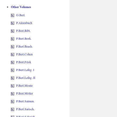
Other Volumes
O.Berl.
P.Aktenbuch
P.Berl.Bibl.
P.Berl.Bork.
P.Berl.Brash.
P.Berl.Cohen
P.Berl.Frisk
P.Berl.Leihg. I
P.Berl.Leihg. II
P.Berl.Monte
P.Berl.Möller
P.Berl.Salmen.
P.Berl.Sarisch.
P.Berl.Schmidt