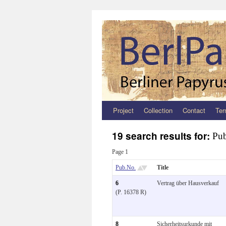
Project
Collection
Contact
Ter
Zum
Inhalt
19 search results for:
Pub
springen
Page 1
Pub.No.
Title
6
Vertrag über Hausverkauf
(P. 16378 R)
8
Sicherheitsurkunde mit