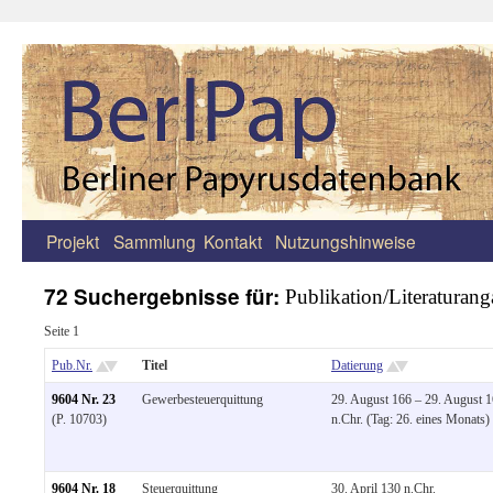
Projekt
Sammlung
Kontakt
Nutzungshinweise
Zum
Inhalt
72 Suchergebnisse für:
Publikation/Literaturang
springen
Seite 1
Pub.Nr.
Titel
Datierung
9604 Nr. 23
Gewerbesteuerquittung
29. August 166 – 29. August 
(P. 10703)
n.Chr. (Tag: 26. eines Monats)
9604 Nr. 18
Steuerquittung
30. April 130 n.Chr.