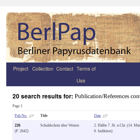
Project
Collection
Contact
Terms of
Zum
Use
Inhalt
springen
20 search results for:
Publication/References cont
Page 1
Pub.No.
Title
Date
226
Schuldschein über Weizen
2. Hälfte 7. Jh. n.Chr. (14. Mär
(P. 2642)
6. Indiktion)