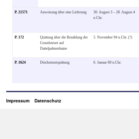
P. 21571
Anweisung über eine Lieferung
30. August 3 – 28. August 4
n.Chr.
P. 172
Quittung über die Bezahlung der
5. November 94 n.Chr. (?)
Grundsteuer auf
Dattelpalmenhaine
P. 1624
Deichsteuerquittung
6. Januar 69 n.Chr.
Impressum
Datenschutz