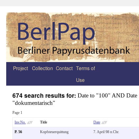
Project
Collection
Contact
Terms of
Zum
Use
Inhalt
springen
674 search results for:
Date to "100" AND Date 
"dokumentarisch"
Page 1
Inv.No.
Title
Date
P. 56
Kopfsteuerquittung
7. April 98 n.Chr.