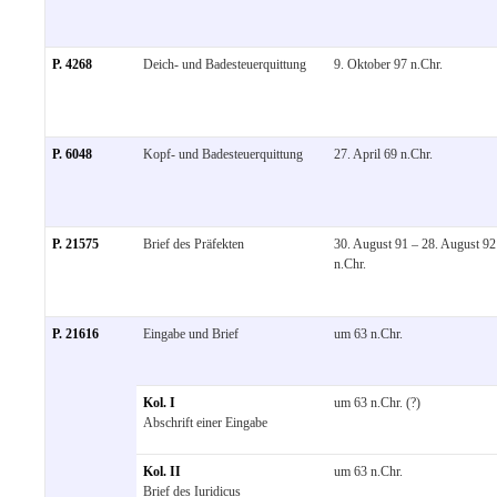
P. 4268
Deich- und Badesteuerquittung
9. Oktober 97 n.Chr.
P. 6048
Kopf- und Badesteuerquittung
27. April 69 n.Chr.
P. 21575
Brief des Präfekten
30. August 91 – 28. August 92
n.Chr.
P. 21616
Eingabe und Brief
um 63 n.Chr.
Kol. I
um 63 n.Chr. (?)
Abschrift einer Eingabe
Kol. II
um 63 n.Chr.
Brief des Iuridicus