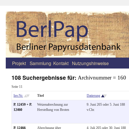
Projekt
Sammlung
Kontakt
Nutzungshinweise
Zum
Inhalt
108 Suchergebnisse für:
Archivnummer = 160
springen
Seite 11
Inv.Nr.
Titel
Datierung
P. 12459 + P.
Weizenabrechnung zur
9. Juni 205 oder 5. Juni 188
12460
Herstellung von Broten
v.Chr.
P. 12466
Abrechnung über
4. Juli 205 oder 30. Juni 188