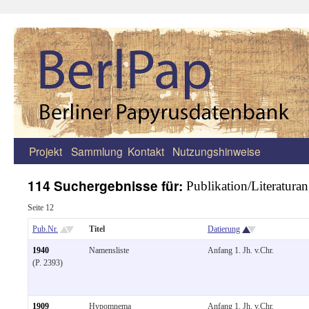
Projekt
Sammlung
Kontakt
Nutzungshinweise
Zum
Inhalt
114 Suchergebnisse für:
Publikation/Literatur
springen
Seite 12
Pub.Nr.
Titel
Datierung
1940
Namensliste
Anfang 1. Jh. v.Chr.
(P. 2393)
1909
Hypomnema
Anfang 1. Jh. v.Chr.