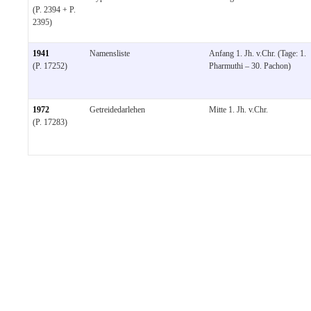
(P. 2394 + P.
2395)
1941
Namensliste
Anfang 1. Jh. v.Chr. (Tage: 1.
(P. 17252)
Pharmuthi – 30. Pachon)
1972
Getreidedarlehen
Mitte 1. Jh. v.Chr.
(P. 17283)