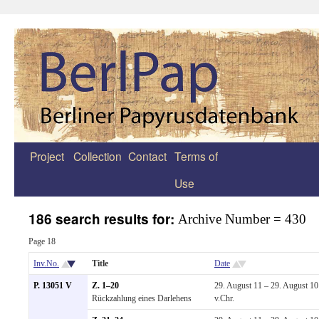
Project
Collection
Contact
Terms of
Zum
Use
Inhalt
springen
186 search results for:
Archive Number = 430
Page 18
Inv.No.
Title
Date
P. 13051 V
Z. 1–20
29. August 11 – 29. August 10
Rückzahlung eines Darlehens
v.Chr.