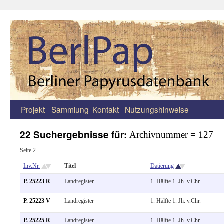
Projekt
Sammlung
Kontakt
Nutzungshinweise
Zum
Inhalt
22 Suchergebnisse für:
Archivnummer = 127
springen
Seite 2
Inv.Nr.
Titel
Datierung
P. 25223 R
Landregister
1. Hälfte 1. Jh. v.Chr.
P. 25223 V
Landregister
1. Hälfte 1. Jh. v.Chr.
P. 25225 R
Landregister
1. Hälfte 1. Jh. v.Chr.