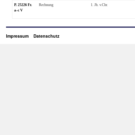
P. 25226 Fr.
Rechnung
1. Jh. v.Chr.
a–c V
Impressum
Datenschutz