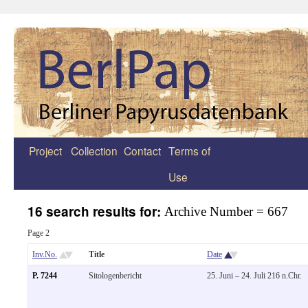
Project
Collection
Contact
Terms of
Zum
Use
Inhalt
springen
16 search results for:
Archive Number = 667
Page 2
Inv.No.
Title
Date
P. 7244
Sitologenbericht
25. Juni – 24. Juli 216 n.Chr.