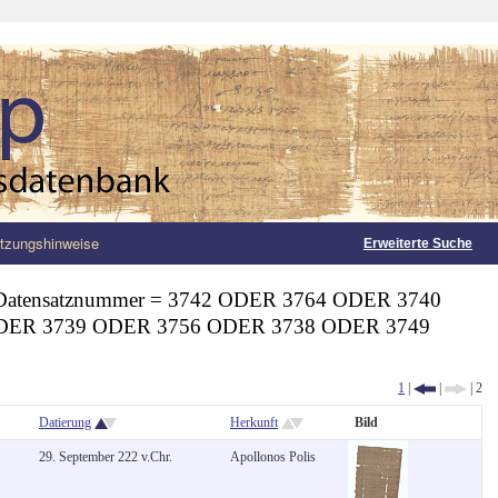
tzungshinweise
Erweiterte Suche
Datensatznummer = 3742 ODER 3764 ODER 3740
DER 3739 ODER 3756 ODER 3738 ODER 3749
1
|
|
| 2
Datierung
Herkunft
Bild
29. September 222 v.Chr.
Apollonos Polis