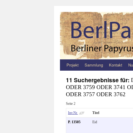
Projekt
Sammlung
Kontakt
Nu
Zum
Inhalt
11 Suchergebnisse für:
ODER 3759 ODER 3741 O
springen
ODER 3757 ODER 3762
Seite 2
Inv.Nr.
Titel
P. 13505
Eid