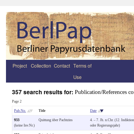
Project
Collection
Contact
Terms of
Zum
Use
Inhalt
springen
357 search results for:
Publication/References co
Page 2
Pub.No.
Title
Date
933
Quittung über Pachtzins
4. – 7. Jh. n.Chr. (12. Indiktion
(keine Inv.Nr.)
oder Regierungsjahr)