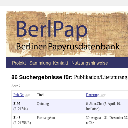
Projekt
Sammlung
Kontakt
Nutzungshinweise
Zum
Inhalt
86 Suchergebnisse für:
Publikation/Literaturan
springen
Seite 2
Pub.Nr.
Titel
Datierung
2195
Quittung
6. Jh. n.Chr. (7. April, 10.
(P. 21744)
Indiktion)
2148
Pachtangebot
30. August – 31. Dezember 37
(P. 21756 R)
n.Chr.