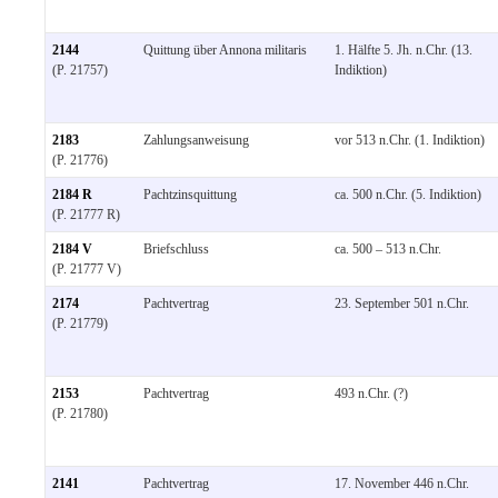
2144
Quittung über Annona militaris
1. Hälfte 5. Jh. n.Chr. (13.
(P. 21757)
Indiktion)
2183
Zahlungsanweisung
vor 513 n.Chr. (1. Indiktion)
(P. 21776)
2184 R
Pachtzinsquittung
ca. 500 n.Chr. (5. Indiktion)
(P. 21777 R)
2184 V
Briefschluss
ca. 500 – 513 n.Chr.
(P. 21777 V)
2174
Pachtvertrag
23. September 501 n.Chr.
(P. 21779)
2153
Pachtvertrag
493 n.Chr. (?)
(P. 21780)
2141
Pachtvertrag
17. November 446 n.Chr.