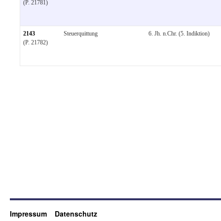
(P. 21781)
2143
Steuerquittung
6. Jh. n.Chr. (5. Indiktion)
(P. 21782)
Impressum
Datenschutz