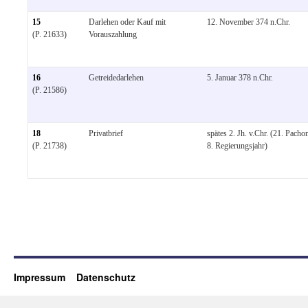
15
Darlehen oder Kauf mit
12. November 374 n.Chr.
(P. 21633)
Vorauszahlung
16
Getreidedarlehen
5. Januar 378 n.Chr.
(P. 21586)
18
Privatbrief
spätes 2. Jh. v.Chr. (21. Pacho
(P. 21738)
8. Regierungsjahr)
Impressum
Datenschutz