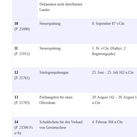
Deklaration nicht überfluteten
Landes
10
Steuerquittung
8. September 87 v.Chr.
(P. 21690)
11
Steuerquittung
1. Jh. v.Chr. (Hathyr, 2.
(P. 21912)
Regierungsjahr)
12
Sitologenquittungen
25. Juni – 25. Juli 162 n.Chr.
(P. 21761)
13
Pachtangebot für einen
29. August 142 – 29. August 
(P. 21705)
Olivenhain
n.Chr.
14
Schuldschein für den Verkauf
4. Februar 304 n.Chr.
(P. 21590 Fr.
von Gerstenschrot
a+b)