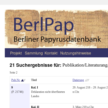
Projekt
Sammlung
Kontakt
Nutzungshinweise
Zum
Inhalt
21 Suchergebnisse für:
Publikation/Literaturang
springen
Seite 2
Pub.Nr.
Titel
Datierung
9
Kol. I
29. August 218 – 29. August 
(P. 21746)
Deklaration nicht überfluteten
n.Chr.
Landes
Kol. II
3. März 219 n.Chr.