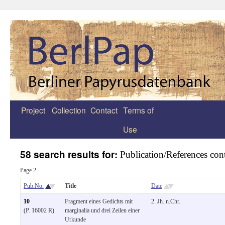
Project
Collection
Contact
Terms of
Zum
Use
Inhalt
springen
58 search results for:
Publication/References con
Page 2
Pub.No.
Title
Date
10
Fragment eines Gedichts mit
2. Jh. n.Chr.
(P. 16002 R)
marginalia und drei Zeilen einer
Urkunde