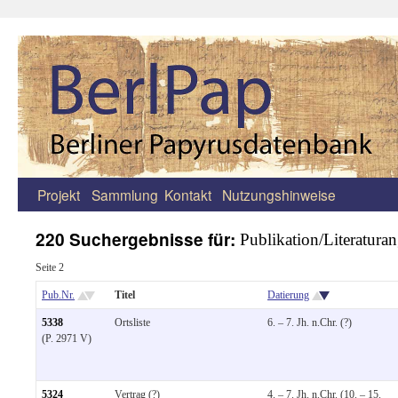
Projekt
Sammlung
Kontakt
Nutzungshinweise
Zum
Inhalt
220 Suchergebnisse für:
Publikation/Literaturan
springen
Seite 2
Pub.Nr.
Titel
Datierung
5338
Ortsliste
6. – 7. Jh. n.Chr. (?)
(P. 2971 V)
5324
Vertrag (?)
4. – 7. Jh. n.Chr. (10. – 15.