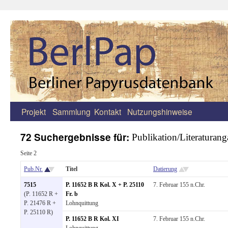
Projekt
Sammlung
Kontakt
Nutzungshinweise
Zum
Inhalt
72 Suchergebnisse für:
Publikation/Literaturan
springen
Seite 2
Pub.Nr.
Titel
Datierung
7515
P. 11652 B R Kol. X + P. 25110
7. Februar 155 n.Chr.
(P. 11652 R +
Fr. b
P. 21476 R +
Lohnquittung
P. 25110 R)
P. 11652 B R Kol. XI
7. Februar 155 n.Chr.
Lohnquittung