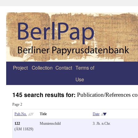
Project
Collection
Contact
Terms of
Zum
Use
Inhalt
springen
145 search results for:
Publication/References co
Page 2
Pub.No.
Title
Date
122
Mumienschild
3. Jh. n.Chr.
(ÄM 11829)