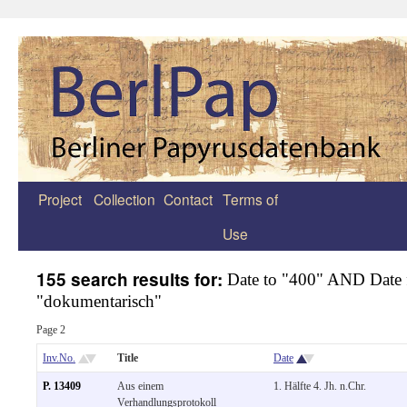
Project
Collection
Contact
Terms of
Zum
Use
Inhalt
springen
155 search results for:
Date to "400" AND Date
"dokumentarisch"
Page 2
Inv.No.
Title
Date
P. 13409
Aus einem
1. Hälfte 4. Jh. n.Chr.
Verhandlungsprotokoll