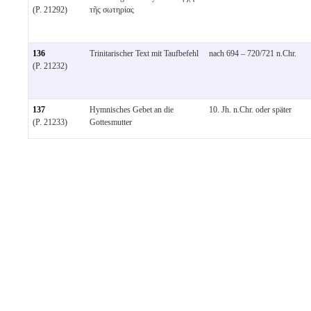
(P. 21292)
τῆς σωτηρίας
136
Trinitarischer Text mit Taufbefehl
nach 694 – 720/721 n.Chr.
(P. 21232)
137
Hymnisches Gebet an die
10. Jh. n.Chr. oder später
(P. 21233)
Gottesmutter