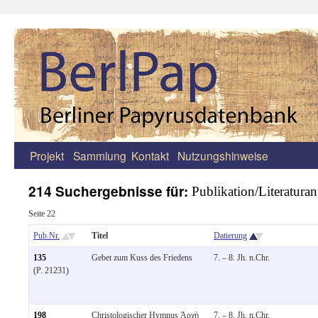
Projekt
Sammlung
Kontakt
Nutzungshinweise
Zum
Inhalt
214 Suchergebnisse für:
Publikation/Literatura
springen
Seite 22
Pub.Nr.
Titel
Datierung
135
Gebet zum Kuss des Friedens
7. – 8. Jh. n.Chr.
(P. 21231)
198
Christologischer Hymnus Ἀρχὴ
7. – 8. Jh. n.Chr.