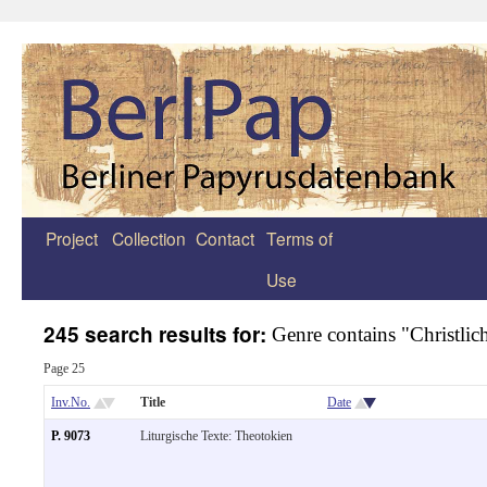
Project
Collection
Contact
Terms of
Zum
Use
Inhalt
springen
245 search results for:
Genre contains "Christlic
Page 25
Inv.No.
Title
Date
P. 9073
Liturgische Texte: Theotokien