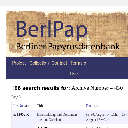
Project
Collection
Contact
Terms of
Zum
Use
Inhalt
springen
186 search results for:
Archive Number = 430
Page 3
Inv.No.
Title
Date
P. 13052 R
Ehescheidung und Dokument
ca. 30. August 14 v.Chr. – 28.
über ein Darlehen
August 13 v.Chr.