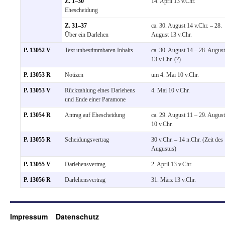
Z. 1–30
14. April 13 v.Chr.
Ehescheidung
Z. 31–37
ca. 30. August 14 v.Chr. – 28.
Über ein Darlehen
August 13 v.Chr.
P. 13052 V
Text unbestimmbaren Inhalts
ca. 30. August 14 – 28. August
13 v.Chr. (?)
P. 13053 R
Notizen
um 4. Mai 10 v.Chr.
P. 13053 V
Rückzahlung eines Darlehens
4. Mai 10 v.Chr.
und Ende einer Paramone
P. 13054 R
Antrag auf Ehescheidung
ca. 29. August 11 – 29. August
10 v.Chr.
P. 13055 R
Scheidungsvertrag
30 v.Chr. – 14 n.Chr. (Zeit des
Augustus)
P. 13055 V
Darlehensvertrag
2. April 13 v.Chr.
P. 13056 R
Darlehensvertrag
31. März 13 v.Chr.
Impressum
Datenschutz