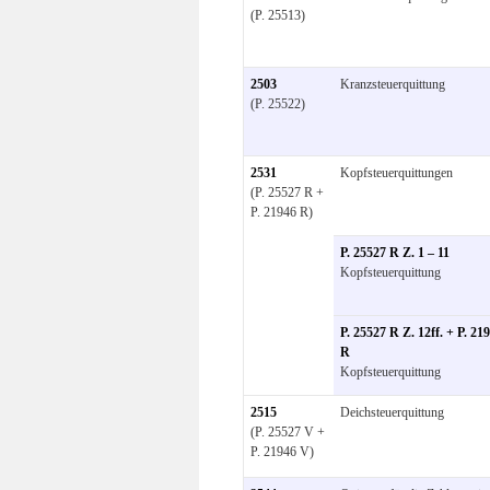
(P. 25513)
2503
Kranzsteuerquittung
(P. 25522)
2531
Kopfsteuerquittungen
(P. 25527 R +
P. 21946 R)
P. 25527 R Z. 1 – 11
Kopfsteuerquittung
P. 25527 R Z. 12ff. + P. 21
R
Kopfsteuerquittung
2515
Deichsteuerquittung
(P. 25527 V +
P. 21946 V)