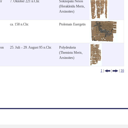
er
7. Oktober 221 n.Chr.
Soknopaiu Nesos
(Herakleidu Meris,
Arsinoites)
ca. 158 n.Chr.
Ptolemais Euergetis
von
25. Juli – 29. August 95 n.Chr.
Polydeukeia
(Themistu Meris,
Arsinoites)
1
|
|
|
16