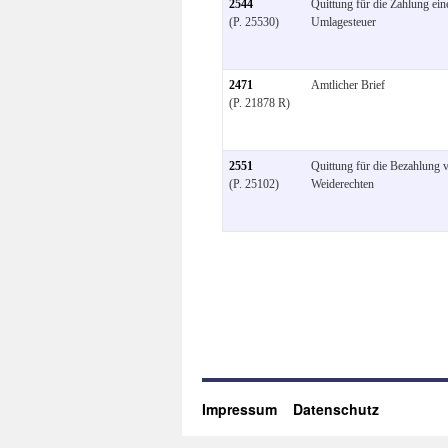
2544
Quittung für die Zahlung ein
(P. 25530)
Umlagesteuer
2471
Amtlicher Brief
(P. 21878 R)
2551
Quittung für die Bezahlung 
(P. 25102)
Weiderechten
Impressum
Datenschutz