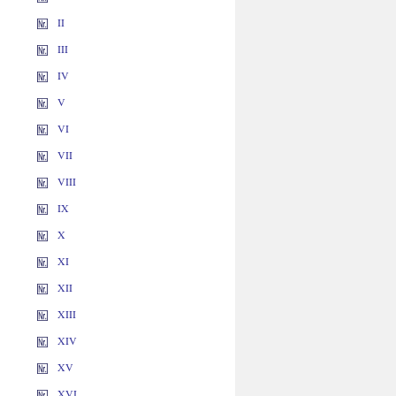
II
III
IV
V
VI
VII
VIII
IX
X
XI
XII
XIII
XIV
XV
XVI