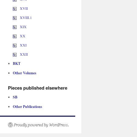
XVII
XVIII.1
XIX
XX
XXI
XXII
BKT
Other Volumes
Pieces published elsewhere
SB
Other Publications