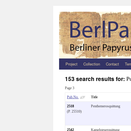
Project
Collection
Contact
Ter
Zum
Inhalt
153 search results for:
P
springen
Page 3
Pub.No.
Title
2518
Penthemerosquittung
(P. 25510)
2542
Kamelsteuerquittung