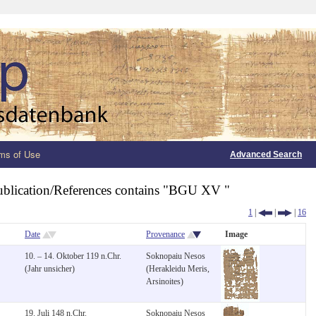
ms of Use
Advanced Search
ublication/References contains "BGU XV "
1
|
|
|
16
Date
Provenance
Image
10. – 14. Oktober 119 n.Chr.
Soknopaiu Nesos
(Jahr unsicher)
(Herakleidu Meris,
Arsinoites)
19. Juli 148 n.Chr.
Soknopaiu Nesos