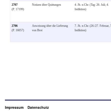
2707
Notizen über Quittungen
4. Jh. n.Chr. (Tag: 26. Juli; 4.
(P. 17199)
Indiktion)
2706
Anweisung über die Lieferung
7. Jh. n.Chr. (26./27. Februar, 
(P. 16057)
von Brot
Indiktion)
Impressum
Datenschutz