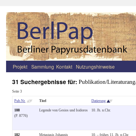
Projekt
Sammlung
Kontakt
Nutzungshinweise
Zum
Inhalt
31 Suchergebnisse für:
Publikation/Literaturan
springen
Seite 3
Pub.Nr.
Titel
Datierung
188
Legende von Gesios und Isidoros
10. Jh. n.Chr.
(P. 8776)
182
Metastasis Johannis
10. – frühes 11. Jh. n.Chr.