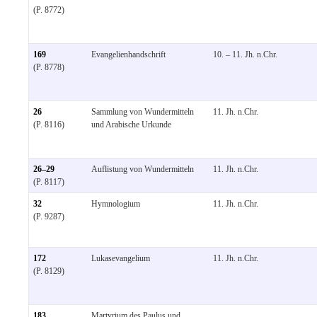
(P. 8772)
169
Evangelienhandschrift
10. – 11. Jh. n.Chr.
(P. 8778)
26
Sammlung von Wundermitteln
11. Jh. n.Chr.
(P. 8116)
und Arabische Urkunde
26–29
Auflistung von Wundermitteln
11. Jh. n.Chr.
(P. 8117)
32
Hymnologium
11. Jh. n.Chr.
(P. 9287)
172
Lukasevangelium
11. Jh. n.Chr.
(P. 8129)
183
Martyrium des Paulus und